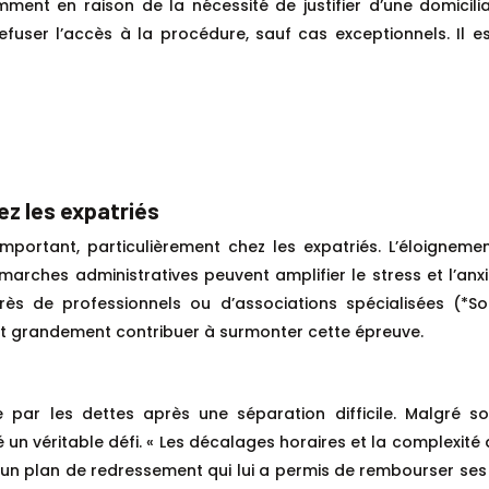
nt en raison de la nécessité de justifier d’une domiciliat
fuser l’accès à la procédure, sauf cas exceptionnels. Il e
z les expatriés
ortant, particulièrement chez les expatriés. L’éloignement
émarches administratives peuvent amplifier le stress et l’anxi
ès de professionnels ou d’associations spécialisées (*So
 peut grandement contribuer à surmonter cette épreuve.
e par les dettes après une séparation difficile. Malgré s
 un véritable défi. « Les décalages horaires et la complexit
r d’un plan de redressement qui lui a permis de rembourser se