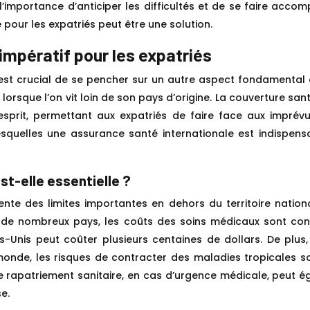
l’importance d’anticiper les difficultés et de se faire acc
 pour les expatriés peut être une solution.
 impératif pour les expatriés
 est crucial de se pencher sur un autre aspect fondamental de
 lorsque l’on vit loin de son pays d’origine. La couverture san
d’esprit, permettant aux expatriés de faire face aux impr
squelles une assurance santé internationale est indispensab
t-elle essentielle ?
sente des limites importantes en dehors du territoire natio
ns de nombreux pays, les coûts des soins médicaux sont con
ts-Unis peut coûter plusieurs centaines de dollars. De plu
 monde, les risques de contracter des maladies tropicales s
 Le rapatriement sanitaire, en cas d’urgence médicale, peut 
e.