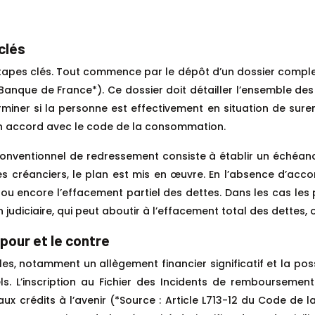
clés
tapes clés. Tout commence par le dépôt d’un dossier compl
anque de France*). Ce dossier doit détailler l’ensemble de
iner si la personne est effectivement en situation de suren
 en accord avec le code de la consommation.
 conventionnel de redressement consiste à établir un échéa
s créanciers, le plan est mis en œuvre. En l’absence d’acco
, ou encore l’effacement partiel des dettes. Dans les cas l
judiciaire, qui peut aboutir à l’effacement total des dettes, 
pour et le contre
, notamment un allègement financier significatif et la possib
s. L’inscription au Fichier des Incidents de remboursemen
eaux crédits à l’avenir (*Source : Article L713-12 du Code de