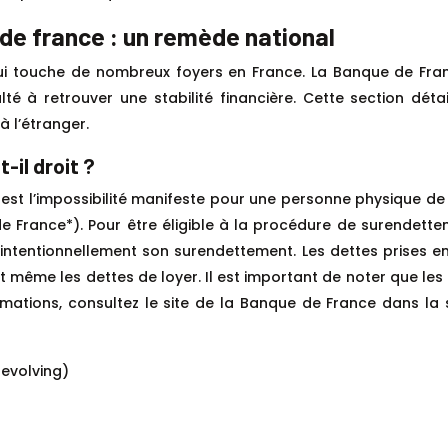
de france : un remède national
qui touche de nombreux foyers en France. La Banque de Franc
lté à retrouver une stabilité financière. Cette section dét
à l’étranger.
-il droit ?
 est l’impossibilité manifeste pour une personne physique de
 de France*). Pour être éligible à la procédure de surendett
é intentionnellement son surendettement. Les dettes prises e
 et même les dettes de loyer. Il est important de noter que l
ormations, consultez le site de la Banque de France dans l
revolving)